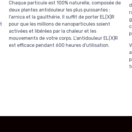
Chaque particule est 100% naturelle, composée de
d
deux plantes antidouleur les plus puissantes :
r
l'arnica et la gaulthérie. Il suffit de porter EL(X)R
g
t
pour que les millions de nanoparticules soient
c
activées et libérées par la chaleur et les
p
mouvements de votre corps. L'antidouleur EL(X)R
est efficace pendant 600 heures d'utilisation.
V
a
p
t