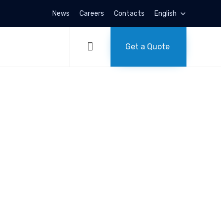
News
Careers
Contacts
English
Skip
to

Get a Quote
content