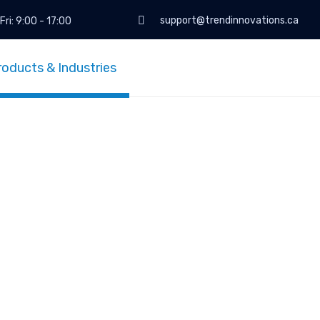
support@trendinnovations.ca
Fri: 9:00 - 17:00
roducts & Industries