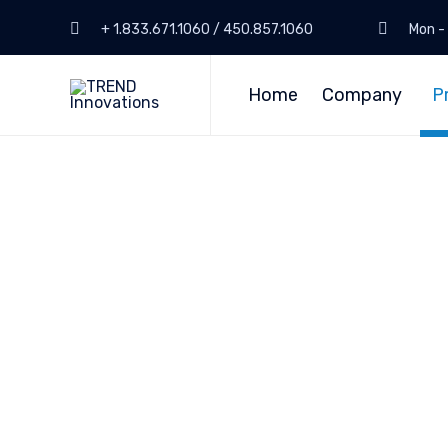
+ 1.833.671.1060 / 450.857.1060
Mon - 
Home
Company
P