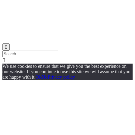
Site Map


We use cookies to ensure that we give you the best experience on
our website. If you continue to use this site we will assume that you
are happy with it.
Ok
No
Privacy policy