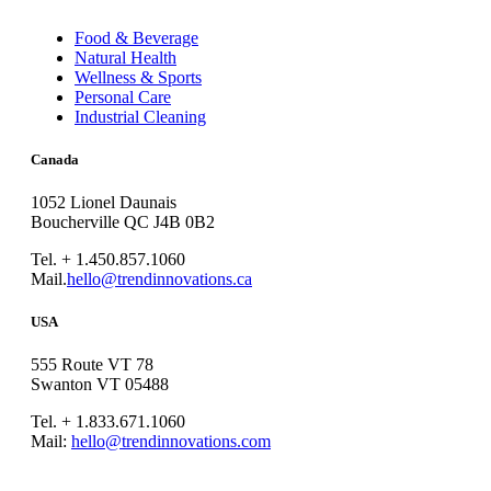
Food & Beverage
Natural Health
Wellness & Sports
Personal Care
Industrial Cleaning
Canada
1052 Lionel Daunais
Boucherville QC J4B 0B2
Tel. + 1.450.857.1060
Mail.
hello@trendinnovations.ca
USA
555 Route VT 78
Swanton VT 05488
Tel. + 1.833.671.1060
Mail:
hello@trendinnovations.com
© 2021
Trend Innovations
All
Rights Reserved
∙
Privacy
∙
Terms of Use
∙